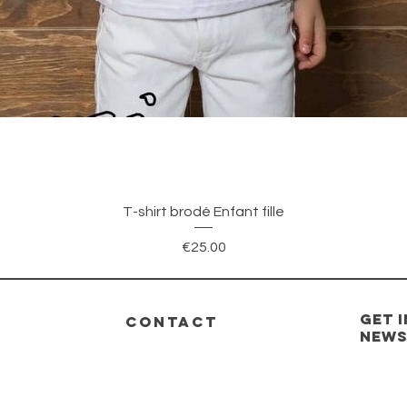
Quick View
T-shirt brodé Enfant fille
Price
€25.00
GET 
CONTACT
new