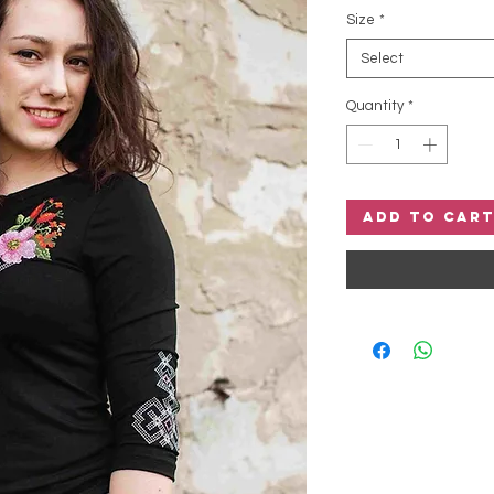
Size
*
Select
Quantity
*
Add to Car