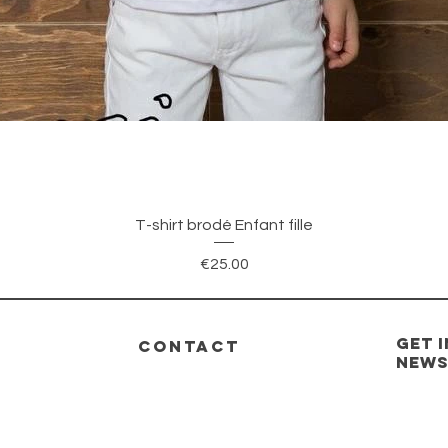
Quick View
T-shirt brodé Enfant fille
Price
€25.00
GET 
CONTACT
new